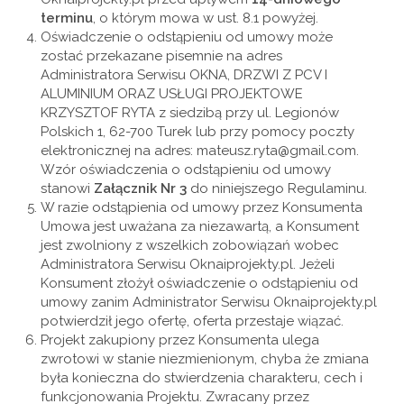
terminu
, o którym mowa w ust. 8.1 powyżej.
Oświadczenie o odstąpieniu od umowy może
zostać przekazane pisemnie na adres
Administratora Serwisu OKNA, DRZWI Z PCV I
ALUMINIUM ORAZ USŁUGI PROJEKTOWE
KRZYSZTOF RYTA z siedzibą przy ul. Legionów
Polskich 1, 62-700 Turek lub przy pomocy poczty
elektronicznej na adres: mateusz.ryta@gmail.com.
Wzór oświadczenia o odstąpieniu od umowy
stanowi
Załącznik Nr 3
do niniejszego Regulaminu.
W razie odstąpienia od umowy przez Konsumenta
Umowa jest uważana za niezawartą, a Konsument
jest zwolniony z wszelkich zobowiązań wobec
Administratora Serwisu Oknaiprojekty.pl. Jeżeli
Konsument złożył oświadczenie o odstąpieniu od
umowy zanim Administrator Serwisu Oknaiprojekty.pl
potwierdził jego ofertę, oferta przestaje wiązać.
Projekt zakupiony przez Konsumenta ulega
zwrotowi w stanie niezmienionym, chyba że zmiana
była konieczna do stwierdzenia charakteru, cech i
funkcjonowania Projektu. Zwracany przez