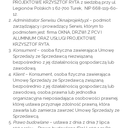
PROJEKTOWE KRZYSZTOF RYTA z siedzibą przy ul.
Legionów Polskich 1 62-700 Turek, NIP 668-119-60-
12.
Administrator Serwisu Oknaiprojekty.pl
– podmiot
zarządzający i prowadzący Serwis, którym to
podmiotem jest firma OKNA, DRZWI Z PCV I
ALUMINIUM ORAZ USŁUGI PROJEKTOWE
KRZYSZTOF RYTA.
Konsument
– osoba fizyczna zawierająca Umowę
Sprzedaży ze Sprzedawcą niezwiązaną
bezpośrednio z jej działalnością gospodarczą lub
zawodową.
Klient
– Konsument, osoba fizyczna zawierająca
Umowę Sprzedaży ze Sprzedawcą związaną
bezpośrednio z jej działalnością gospodarczą lub
zawodową, osoba prawna lub jednostka
organizacyjna nieposiadająca osobowości prawnej,
której ustawa przyznaje zdolność prawną, która
zawarła lub zamierza zawrzeć Umowę Sprzedaży ze
Sprzedawcą.
Prawo budowlane
– ustawa z dnia z dnia 7 lipca