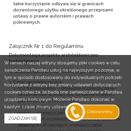
takie korzystanie odbywa się w granicach
dozwolonego użytku określonego przepisami
ustawy o prawie autorskim i prawach
pokrewnych.
Załącznik Nr 1 do Regulaminu
Dokumentacja projektu architektoniczno-
budowlanego.
W ramach naszej witryny stosujemy pliki cookies w celu
świadczenia Państwu usług na najwyższym poziomie, w
W skład projektu architektonicznego wchodzą:
tym w sposób dostosowany do indywidualnych potrzeb.
Część architektoniczna:
Korzystanie z witryny bez zmiany ustawień dotyczących
rzut fundamentów – dokładne rozmieszczenie
cookies oznacza, że będą one zamieszczane w Państwa
fundamentów, wymiary ław fundamentowych i
urządzeniu końcowym. Możecie Państwo dokonać w
głębokość ich posadowienia,
każdym czasie zmiany ustawień dotyczących cookies.
rzuty wszystkich kondygnacji (np. parter, piwnica,
Oddzwonimy
piętro) – rozmieszczenie i wymiary wszystkich
ZGADZAM SIĘ
pomieszczeń, rozmieszczenie i wielkość otworów
okiennych i drzwiowych, rozmieszczenie