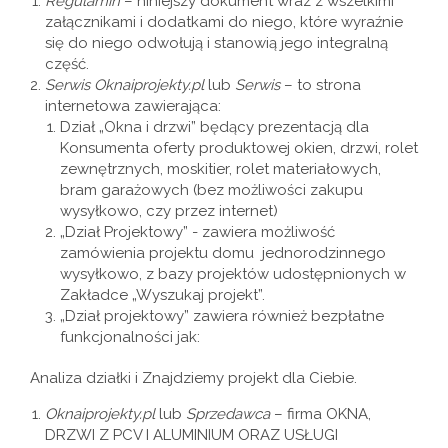
Regulamin
– niniejszy dokument wraz z wszelkimi
załącznikami i dodatkami do niego, które wyraźnie
się do niego odwołują i stanowią jego integralną
część.
Serwis Oknaiprojekty.pl
lub
Serwis
– to strona
internetowa zawierająca:
Dział „Okna i drzwi” będący prezentacją dla
Konsumenta oferty produktowej okien, drzwi, rolet
zewnętrznych, moskitier, rolet materiałowych,
bram garażowych (bez możliwości zakupu
wysyłkowo, czy przez internet)
„Dział Projektowy” - zawiera możliwość
zamówienia projektu domu jednorodzinnego
wysyłkowo, z bazy projektów udostępnionych w
Zakładce „Wyszukaj projekt”.
„Dział projektowy” zawiera również bezpłatne
funkcjonalności jak:
Analiza działki i Znajdziemy projekt dla Ciebie.
Oknaiprojekty.pl
lub
Sprzedawca
– firma OKNA,
DRZWI Z PCV I ALUMINIUM ORAZ USŁUGI