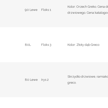
Kolor: Orzech Greko. Cena d
90 Lewe
Floks 1
drzwiowego. Cena katalogo
80L
Floks 3
Kolor: Złoty dąb Greco
Skrzydło drzwiowe, ramiakow
80 Lewe
Irys 2
greco.