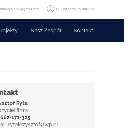
oknaiprojekty@gmail.com
ul. Legionów Polskich 6b
rojekty
Nasz Zespół
Kontakt
ntakt
ysztof Ryta
ożyciel firmy
.
662-171-325
ail:
rytakrzysztof@wp.pl