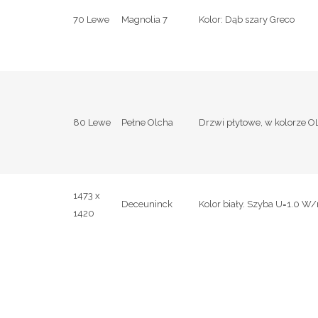
70 Lewe
Magnolia 7
Kolor: Dąb szary Greco
80 Lewe
Pełne Olcha
Drzwi płytowe, w kolorze O
1473 x
Deceuninck
Kolor biały. Szyba U=1.0 
1420