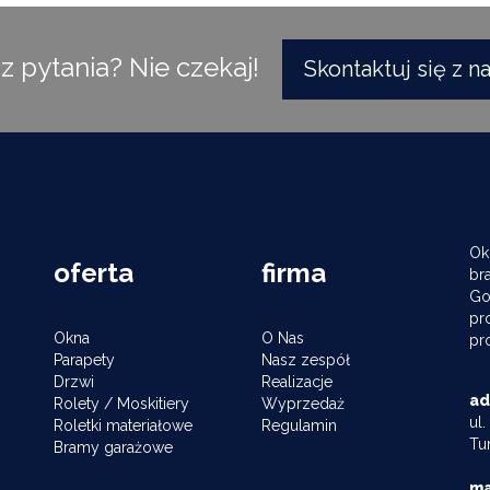
z pytania? Nie czekaj!
Skontaktuj się z n
Okn
oferta
firma
br
Go
pr
Okna
O Nas
pr
Parapety
Nasz zespół
Drzwi
Realizacje
ad
Rolety / Moskitiery
Wyprzedaż
ul
Roletki materiałowe
Regulamin
Tu
Bramy garażowe
ma