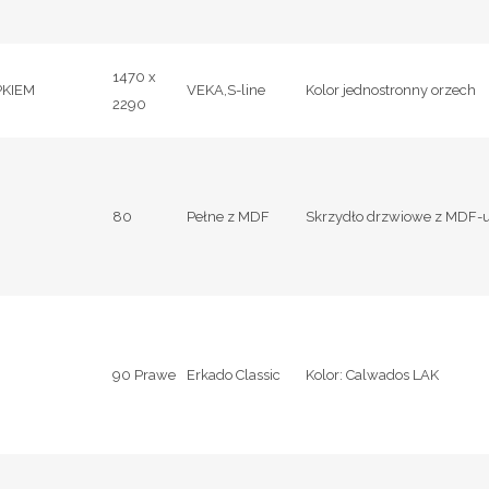
1470 x
PKIEM
VEKA,S-line
Kolor jednostronny orzech
2290
80
Pełne z MDF
Skrzydło drzwiowe z MDF-u
90 Prawe
Erkado Classic
Kolor: Calwados LAK