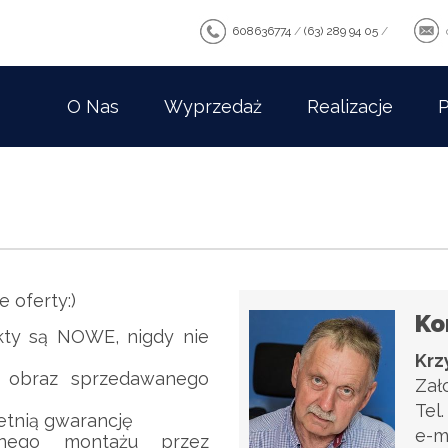
608636774
/
(63) 289 94 05
/
O Nas
Wyprzedaż
Realizacje
P
 oferty:)
Ko
kty są NOWE, nigdy nie
Krz
ty obraz sprzedawanego
Zał
Tel
etnią gwarancję
e-m
alnego montażu przez