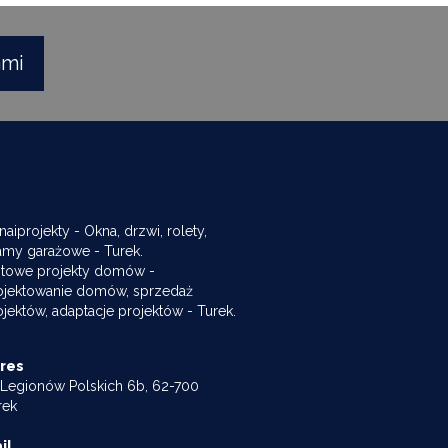
ami
aiprojekty - Okna, drzwi, rolety,
amy garażowe - Turek.
towe projekty domów -
ojektowanie domów, sprzedaż
ojektów, adaptacje projektów - Turek.
res
. Legionów Polskich 6b, 62-700
rek
il