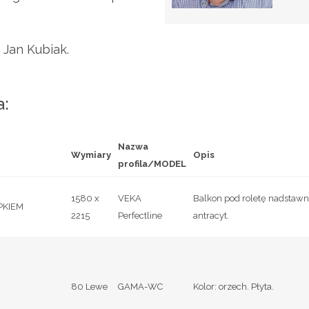
Jan Kubiak.
a:
Nazwa
Wymiary
Opis
profila/MODEL
1580 x
VEKA
Balkon pod roletę nadstawn
PKIEM
2215
Perfectline
antracyt.
80 Lewe
GAMA-WC
Kolor: orzech. Płyta.